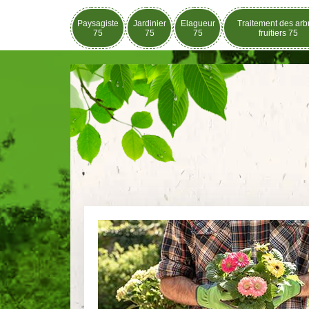
Paysagiste
Jardinier
Elagueur
Traitement des arb
75
75
75
fruitiers 75