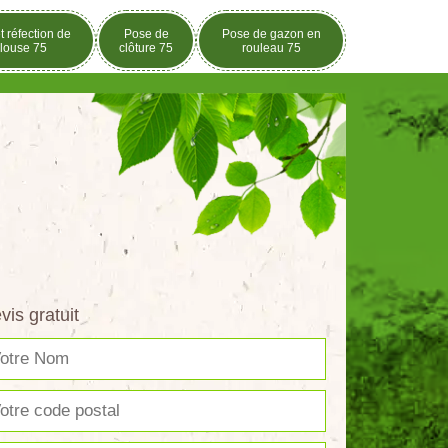
t réfection de
Pose de
Pose de gazon en
louse 75
clôture 75
rouleau 75
vis gratuit