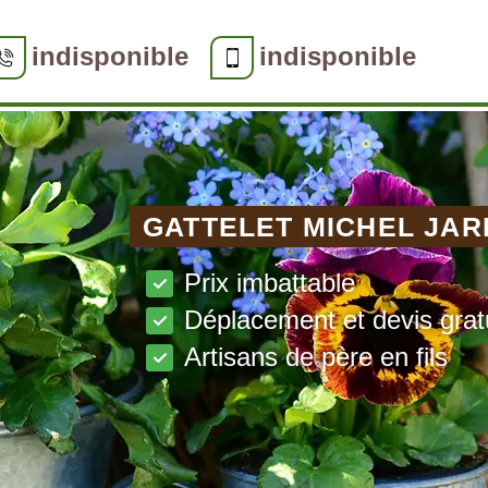
indisponible
indisponible
GATTELET MICHEL JAR
Prix imbattable
Déplacement et devis grat
Artisans de père en fils