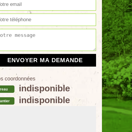
s coordonnées
indisponible
reau
indisponible
antier