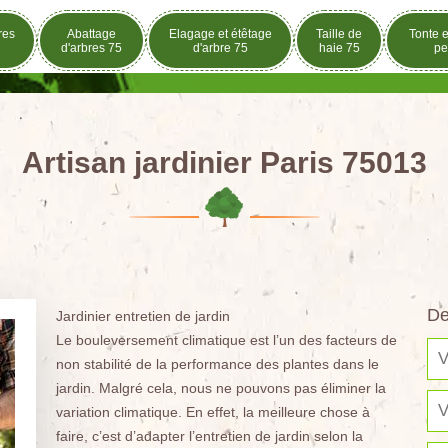
res
Abattage
Elagage et étêtage
Taille de
Tonte e
d'arbres 75
d'arbre 75
haie 75
pe
Artisan jardinier Paris 75013
De
Jardinier entretien de jardin
Le bouleversement climatique est l’un des facteurs de
non stabilité de la performance des plantes dans le
jardin. Malgré cela, nous ne pouvons pas éliminer la
variation climatique. En effet, la meilleure chose à
faire, c’est d’adapter l’entretien de jardin selon la