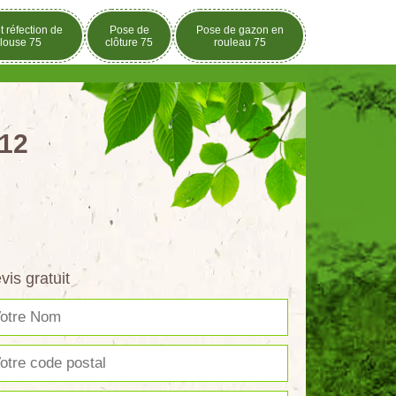
t réfection de
Pose de
Pose de gazon en
louse 75
clôture 75
rouleau 75
012
vis gratuit