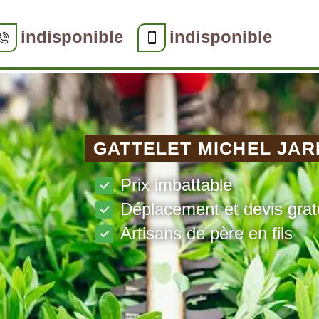
indisponible
indisponible
GATTELET MICHEL JAR
Prix imbattable
Déplacement et devis grat
Artisans de père en fils