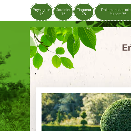
Paysagiste
Jardinier
Elagueur
Traitement des arb
75
75
75
fruitiers 75
En