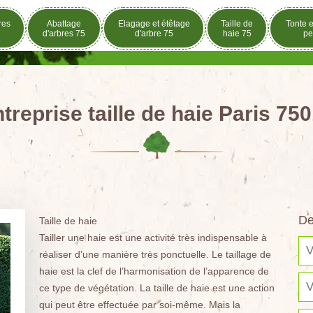
res
Abattage
Elagage et étêtage
Taille de
Tonte e
d'arbres 75
d'arbre 75
haie 75
pe
treprise taille de haie Paris 75
De
Taille de haie
Tailler une haie est une activité très indispensable à
réaliser d’une manière très ponctuelle. Le taillage de
haie est la clef de l’harmonisation de l’apparence de
ce type de végétation. La taille de haie est une action
qui peut être effectuée par soi-même. Mais la