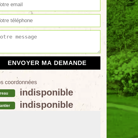
s coordonnées
indisponible
reau
indisponible
antier